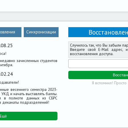
Восстановлен
овления
Синхронизации
.08.25
Случилось так, что Вы забыли па
Введите свой E-Mail адрес,
рса!
восстановления доступа.
 недавно зачисленных студентов
нтября.
.02.24
одаватели!
Я вспомнил! Просто 
нные весеннего семестра 2023-
ь УКД и начать выставлять баллы.
м в полноте данных из СБРС
в деканаты подразделений!
Ещё