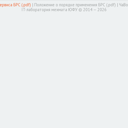
|
|
рвиса БРС (.pdf)
Положение о порядке применения БРС (.pdf)
ЧаВо
IT-лаборатория мехмата ЮФУ © 2014 — 2026